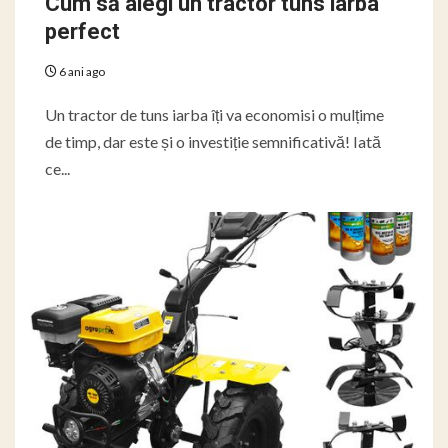
Cum să alegi un tractor tuns iarba
perfect
6 ani ago
Un tractor de tuns iarba îți va economisi o mulțime
de timp, dar este și o investiție semnificativă! Iată
ce...