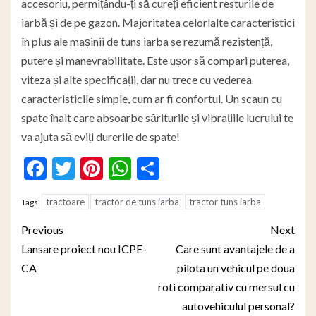
accesoriu, permițându-ți să cureți eficient resturile de
iarbă și de pe gazon. Majoritatea celorlalte caracteristici
în plus ale mașinii de tuns iarba se rezumă rezistență,
putere și manevrabilitate. Este ușor să compari puterea,
viteza și alte specificații, dar nu trece cu vederea
caracteristicile simple, cum ar fi confortul. Un scaun cu
spate înalt care absoarbe săriturile și vibrațiile lucrului te
va ajuta să eviți durerile de spate!
Facebook
Twitter
Pinterest
WhatsApp
Partajează
tractoare
tractor de tuns iarba
tractor tuns iarba
Tags:
Post
Previous
Next
navigation
Lansare proiect nou ICPE-
Care sunt avantajele de a
CA
pilota un vehicul pe doua
roti comparativ cu mersul cu
autovehiculul personal?