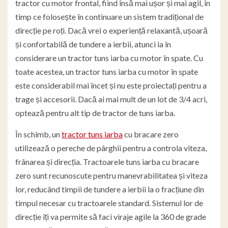
tractor cu motor frontal, fiind însă mai ușor și mai agil, în
timp ce folosește în continuare un sistem tradițional de
direcție pe roți. Dacă vrei o experiență relaxantă, ușoară
și confortabilă de tundere a ierbii, atunci ia în
considerare un tractor tuns iarba cu motor în spate. Cu
toate acestea, un tractor tuns iarba cu motor în spate
este considerabil mai încet și nu este proiectați pentru a
trage și accesorii. Dacă ai mai mult de un lot de 3/4 acri,
optează pentru alt tip de tractor de tuns iarba.
În schimb, un
tractor tuns iarba
cu bracare zero
utilizează o pereche de pârghii pentru a controla viteza,
frânarea și direcția. Tractoarele tuns iarba cu bracare
zero sunt recunoscute pentru manevrabilitatea și viteza
lor, reducând timpii de tundere a ierbii la o fracțiune din
timpul necesar cu tractoarele standard. Sistemul lor de
direcție îți va permite să faci viraje agile la 360 de grade