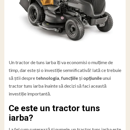
Un tractor de tuns iarba îți va economisi o mulțime de
timp, dar este și o investiție semnificativă! Iată ce trebuie
să știi despre
tehnologia
,
funcțiile
și
opțiunile
unui
tractor tuns iarba înainte să decizi să faci această
investiție importantă.
Ce este un tractor tuns
iarba?
La fel cum sugerează și numele, un tractor tuns iarba este