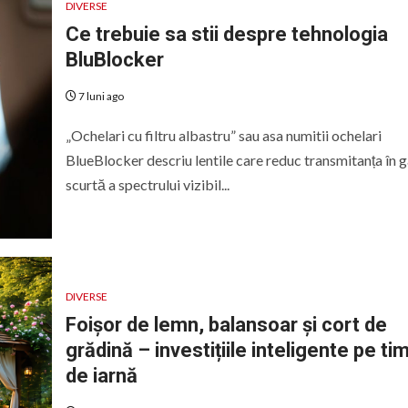
DIVERSE
Ce trebuie sa stii despre tehnologia
BluBlocker
7 luni ago
„Ochelari cu filtru albastru” sau asa numitii ochelari
BlueBlocker descriu lentile care reduc transmitanța în
scurtă a spectrului vizibil...
DIVERSE
Foișor de lemn, balansoar și cort de
grădină – investițiile inteligente pe ti
de iarnă