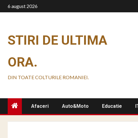
Skip
6 august 2026
to
content
STIRI DE ULTIMA
ORA.
DIN TOATE COLTURILE ROMANIEI.
Afaceri
Auto&Moto
Educatie
I