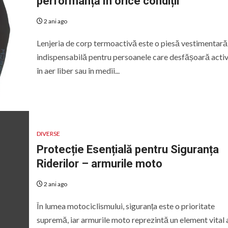
performanță în orice condiții
2 ani ago
Lenjeria de corp termoactivă este o piesă vestimentară
indispensabilă pentru persoanele care desfășoară activ
în aer liber sau în medii...
DIVERSE
Protecție Esențială pentru Siguranța
Riderilor – armurile moto
2 ani ago
În lumea motociclismului, siguranța este o prioritate
supremă, iar armurile moto reprezintă un element vital 