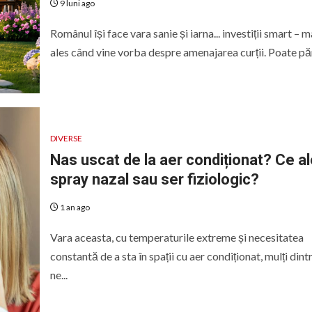
9 luni ago
Românul își face vara sanie și iarna... investiții smart – m
ales când vine vorba despre amenajarea curții. Poate păr
DIVERSE
Nas uscat de la aer condiționat? Ce al
spray nazal sau ser fiziologic?
1 an ago
Vara aceasta, cu temperaturile extreme și necesitatea
constantă de a sta în spații cu aer condiționat, mulți dint
ne...