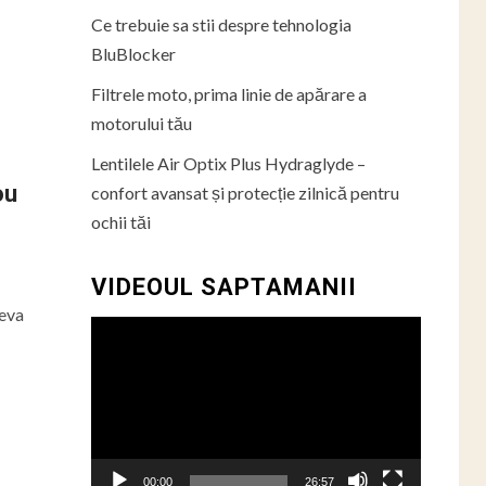
Ce trebuie sa stii despre tehnologia
BluBlocker
Filtrele moto, prima linie de apărare a
motorului tău
Lentilele Air Optix Plus Hydraglyde –
ou
confort avansat și protecție zilnică pentru
ochii tăi
VIDEOUL SAPTAMANII
ceva
Player
video
00:00
26:57