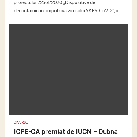
proiectului 22Sol/2020 „Dispozitive de
decontaminare impotriva virusului SARS-CoV-2”, o...
DIVERSE
ICPE-CA premiat de IUCN – Dubna