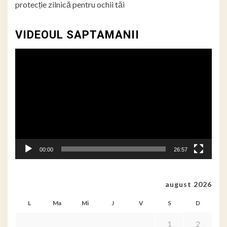
protecție zilnică pentru ochii tăi
VIDEOUL SAPTAMANII
Player
video
00:00
26:57
august 2026
L
Ma
Mi
J
V
S
D
1
2