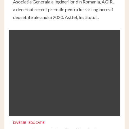
Asociatia Generala a Inginerilor din Romania, AGIR,
a decernat recent premiile pentru lucrari ingineresti
deosebite ale anului 2020. Astfel, Institutul...
DIVERSE
EDUCATIE