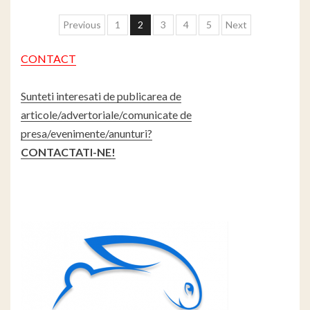
Paginație
Previous
1
2
3
4
5
Next
articole
CONTACT
Sunteti interesati de publicarea de
articole/advertoriale/comunicate de
presa/evenimente/anunturi?
CONTACTATI-NE!