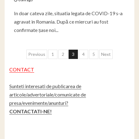
In doar cateva zile, situatia legata de COVID-19 s-a
agravat in Romania. După ce miercuri au fost
confirmate șase noi...
Paginație
Previous
1
2
3
4
5
Next
articole
CONTACT
Sunteti interesati de publicarea de
articole/advertoriale/comunicate de
presa/evenimente/anunturi?
CONTACTATI-NE!