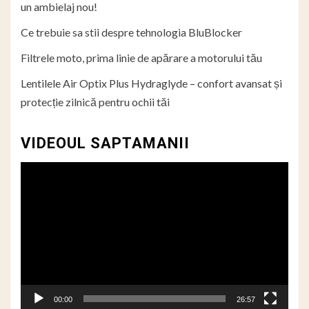
un ambielaj nou!
Ce trebuie sa stii despre tehnologia BluBlocker
Filtrele moto, prima linie de apărare a motorului tău
Lentilele Air Optix Plus Hydraglyde – confort avansat și
protecție zilnică pentru ochii tăi
VIDEOUL SAPTAMANII
Player
video
00:00
26:57