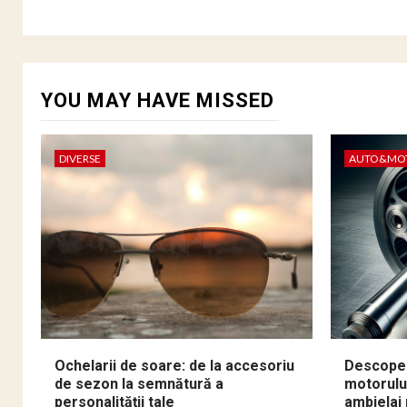
YOU MAY HAVE MISSED
DIVERSE
AUTO&MO
Ochelarii de soare: de la accesoriu
Descoper
de sezon la semnătură a
motorului
personalității tale
ambielaj 