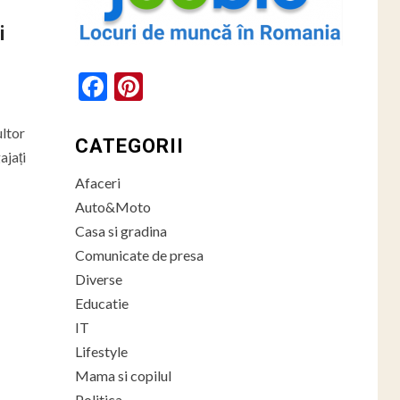
i
Facebook
Pinterest
ultor
CATEGORII
ajați
Afaceri
Auto&Moto
Casa si gradina
Comunicate de presa
Diverse
Educatie
IT
Lifestyle
Mama si copilul
Politica