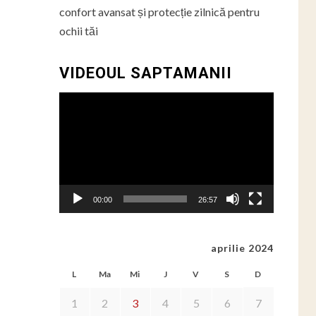
confort avansat și protecție zilnică pentru
ochii tăi
VIDEOUL SAPTAMANII
Player
video
00:00
26:57
aprilie 2024
L
Ma
Mi
J
V
S
D
1
2
3
4
5
6
7