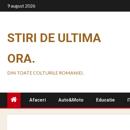
Skip
9 august 2026
to
content
STIRI DE ULTIMA
ORA.
DIN TOATE COLTURILE ROMANIEI.
Afaceri
Auto&Moto
Educatie
I