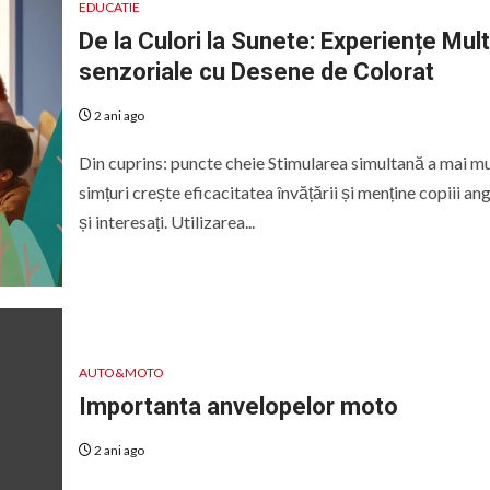
EDUCATIE
De la Culori la Sunete: Experiențe Mult
senzoriale cu Desene de Colorat
2 ani ago
Din cuprins: puncte cheie Stimularea simultană a mai m
simțuri crește eficacitatea învățării și menține copiii ang
și interesați. Utilizarea...
AUTO&MOTO
Importanta anvelopelor moto
2 ani ago