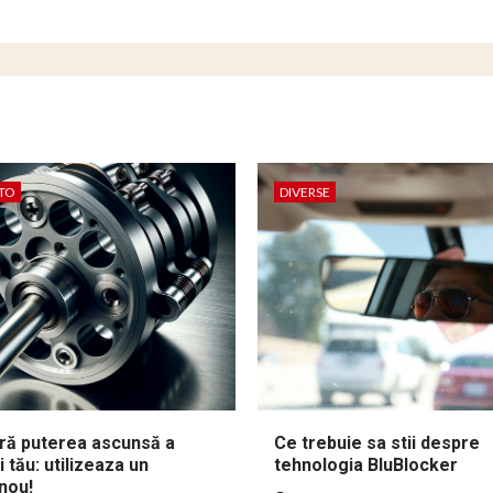
TO
DIVERSE
ă puterea ascunsă a
Ce trebuie sa stii despre
 tău: utilizeaza un
tehnologia BluBlocker
nou!