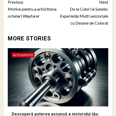
Post
Previous
Next
navigation
Motive pentru a achizitiona
De la Culori la Sunete:
ochelari Wayfarer
Experiențe Multi senzoriale
cu Desene de Colorat
MORE STORIES
AUTO&MOTO
Descoperă puterea ascunsă a motorului tău: