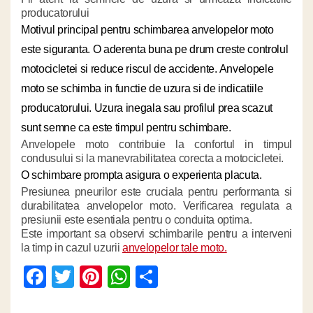
producatorului
Motivul principal pentru schimbarea anvelopelor moto
este siguranta. O aderenta buna pe drum creste controlul
motocicletei si reduce riscul de accidente.
Anvelopele
moto se schimba in functie de uzura si de indicatiile
producatorului. Uzura inegala sau profilul prea scazut
sunt semne ca este timpul pentru schimbare.
Anvelopele moto contribuie la confortul in timpul
condusului si la manevrabilitatea corecta a motocicletei.
O schimbare prompta asigura o experienta placuta.
Presiunea pneurilor este cruciala pentru performanta si
durabilitatea anvelopelor moto. Verificarea regulata a
presiunii este esentiala pentru o conduita optima.
Este important sa observi schimbarile pentru a interveni
la timp in cazul uzurii
anvelopelor tale moto.
Facebook
Twitter
Pinterest
WhatsApp
Partajează