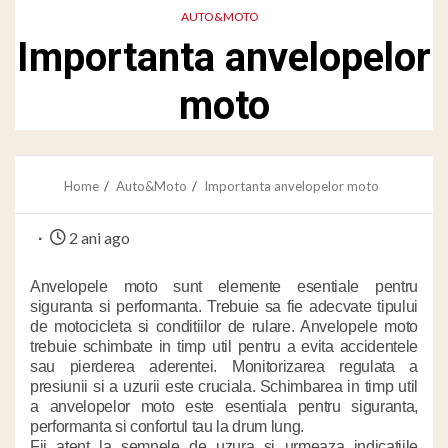
AUTO&MOTO
Importanta anvelopelor
moto
Home
Auto&Moto
Importanta anvelopelor moto
2 ani ago
Anvelopele moto sunt elemente esentiale pentru
siguranta si performanta. Trebuie sa fie adecvate tipului
de motocicleta si conditiilor de rulare.
Anvelopele moto
trebuie schimbate in timp util pentru a evita accidentele
sau pierderea aderentei.
Monitorizarea regulata a
presiunii si a uzurii este cruciala.
Schimbarea in timp util
a anvelopelor moto este esentiala pentru siguranta,
performanta si confortul tau la drum lung.
Fii atent la semnele de uzura si urmeaza indicatiile