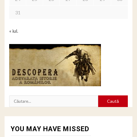
31
« iul.
Caută
după:
YOU MAY HAVE MISSED