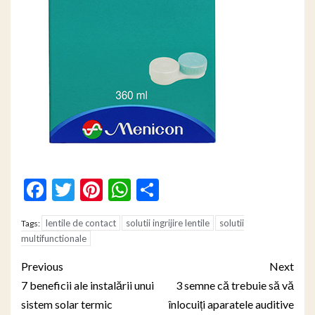
Facebook
Twitter
Pinterest
WhatsApp
Partajează
lentile de contact
solutii ingrijire lentile
solutii
Tags:
multifunctionale
Post
Previous
Next
navigation
7 beneficii ale instalării unui
3 semne că trebuie să vă
sistem solar termic
înlocuiți aparatele auditive