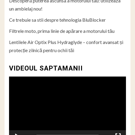
Descoperă puterea ascunsă a motorului tău: utilizeaza
un ambielaj nou!
Ce trebuie sa stii despre tehnologia BluBlocker
Filtrele moto, prima linie de apărare a motorului tău
Lentilele Air Optix Plus Hydraglyde – confort avansat și
protecție zilnică pentru ochii tăi
VIDEOUL SAPTAMANII
Player
video