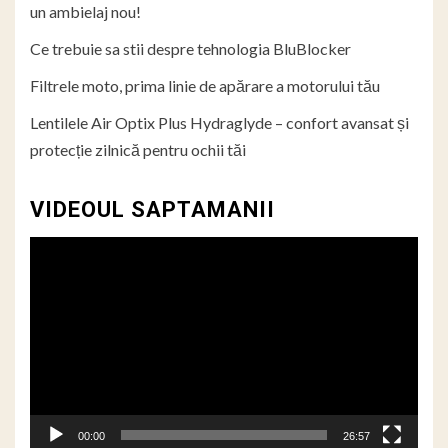
un ambielaj nou!
Ce trebuie sa stii despre tehnologia BluBlocker
Filtrele moto, prima linie de apărare a motorului tău
Lentilele Air Optix Plus Hydraglyde – confort avansat și
protecție zilnică pentru ochii tăi
VIDEOUL SAPTAMANII
Player
video
00:00
26:57