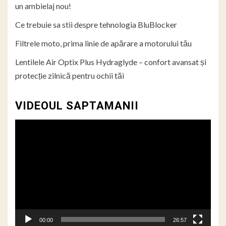
un ambielaj nou!
Ce trebuie sa stii despre tehnologia BluBlocker
Filtrele moto, prima linie de apărare a motorului tău
Lentilele Air Optix Plus Hydraglyde – confort avansat și
protecție zilnică pentru ochii tăi
VIDEOUL SAPTAMANII
Player
video
00:00
26:57