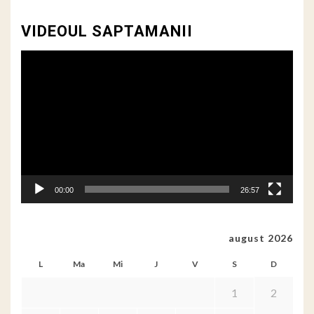
VIDEOUL SAPTAMANII
Player
video
00:00
26:57
august 2026
L
Ma
Mi
J
V
S
D
1
2