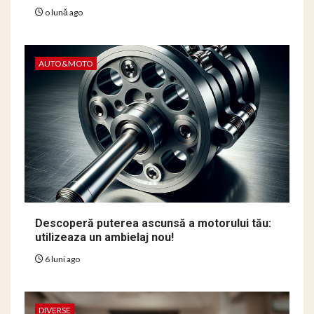
o lună ago
AUTO&MOTO
Descoperă puterea ascunsă a motorului tău:
utilizeaza un ambielaj nou!
6 luni ago
DIVERSE