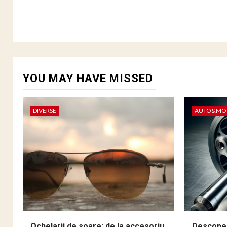
YOU MAY HAVE MISSED
DIVERSE
AUTO&MO
Ochelarii de soare: de la accesoriu
Descoper