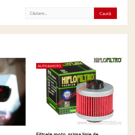
Caută
după:
AUTO&MOTO
Filtrele moto, prima linie de