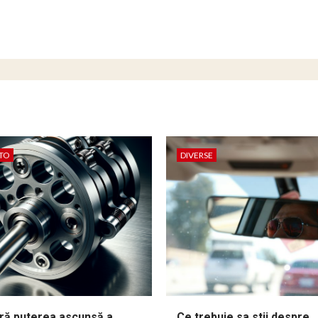
TO
DIVERSE
ă puterea ascunsă a
Ce trebuie sa stii despre