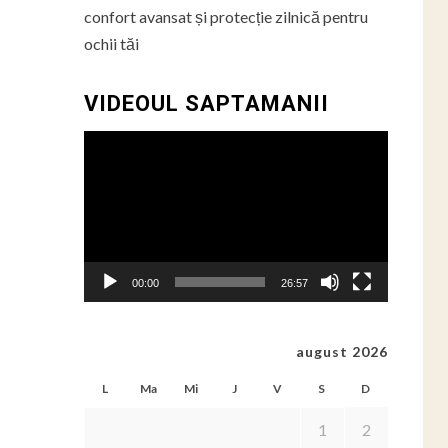
confort avansat și protecție zilnică pentru
ochii tăi
VIDEOUL SAPTAMANII
Player
video
00:00
26:57
august 2026
L
Ma
Mi
J
V
S
D
1
2