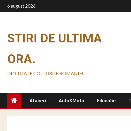
Skip
6 august 2026
to
content
STIRI DE ULTIMA
ORA.
DIN TOATE COLTURILE ROMANIEI.
Afaceri
Auto&Moto
Educatie
I