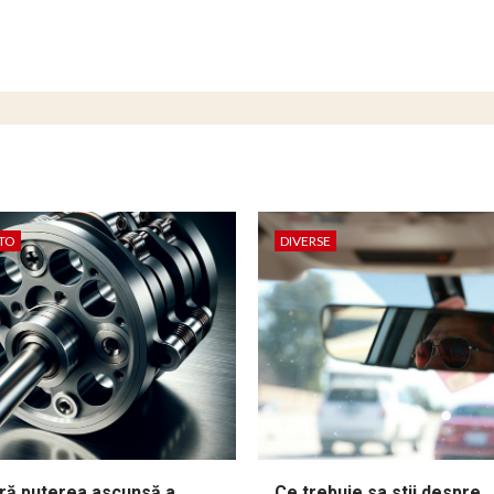
TO
DIVERSE
ă puterea ascunsă a
Ce trebuie sa stii despre