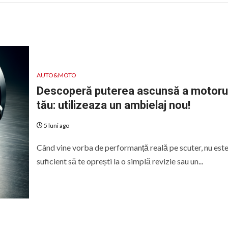
AUTO&MOTO
Descoperă puterea ascunsă a motoru
tău: utilizeaza un ambielaj nou!
5 luni ago
Când vine vorba de performanță reală pe scuter, nu est
suficient să te oprești la o simplă revizie sau un...