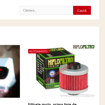
Caută
după:
AUTO&MOTO
Filtrele moto, prima linie de