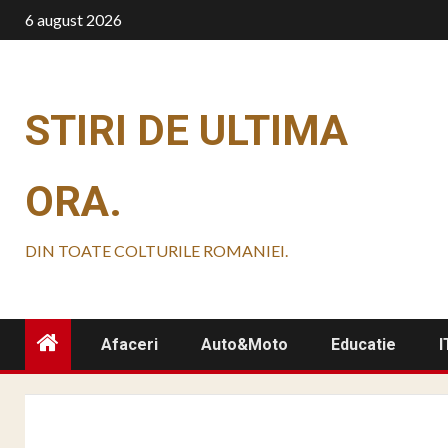
Skip
6 august 2026
to
content
STIRI DE ULTIMA
ORA.
DIN TOATE COLTURILE ROMANIEI.
Afaceri
Auto&Moto
Educatie
I