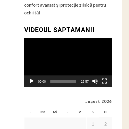
confort avansat și protecție zilnică pentru
ochii tăi
VIDEOUL SAPTAMANII
Player
video
00:00
26:57
august 2026
L
Ma
Mi
J
V
S
D
1
2