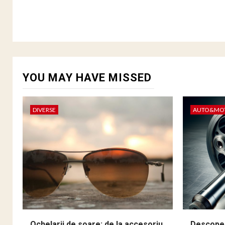
YOU MAY HAVE MISSED
DIVERSE
AUTO&MO
Ochelarii de soare: de la accesoriu
Descoper