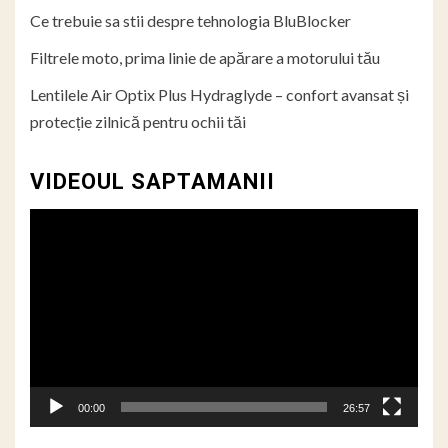
Ce trebuie sa stii despre tehnologia BluBlocker
Filtrele moto, prima linie de apărare a motorului tău
Lentilele Air Optix Plus Hydraglyde – confort avansat și
protecție zilnică pentru ochii tăi
VIDEOUL SAPTAMANII
Player
video
00:00
26:57