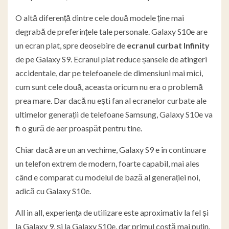
O altă diferență dintre cele două modele ține mai
degrabă de preferințele tale personale. Galaxy S10e are
un ecran plat, spre deosebire de
ecranul curbat Infinity
de pe Galaxy S9. Ecranul plat reduce șansele de atingeri
accidentale, dar pe telefoanele de dimensiuni mai mici,
cum sunt cele două, aceasta oricum nu era o problemă
prea mare. Dar dacă nu ești fan al ecranelor curbate ale
ultimelor generații de telefoane Samsung, Galaxy S10e va
fi o gură de aer proaspăt pentru tine.
Chiar dacă are un an vechime, Galaxy S9 e în continuare
un telefon extrem de modern, foarte capabil, mai ales
când e comparat cu modelul de bază al generației noi,
adică cu Galaxy S10e.
All in all, experiența de utilizare este aproximativ la fel și
la Galaxy 9, și la Galaxy S10e, dar primul costă mai puțin.