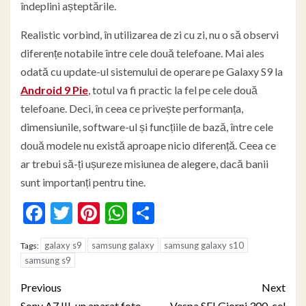
îndeplini așteptările.
Realistic vorbind, în utilizarea de zi cu zi, nu o să observi
diferențe notabile între cele două telefoane. Mai ales
odată cu update-ul sistemului de operare pe Galaxy S9 la
Android 9 Pie
, totul va fi practic la fel pe cele două
telefoane. Deci, în ceea ce privește performanța,
dimensiunile, software-ul și funcțiile de bază, între cele
două modele nu există aproape nicio diferență. Ceea ce
ar trebui să-ți ușureze misiunea de alegere, dacă banii
sunt importanți pentru tine.
Facebook
Twitter
Pinterest
WhatsApp
Partajează
galaxy s9
samsung galaxy
samsung galaxy s10
Tags:
samsung s9
Post
Previous
Next
Sony A7 III, un aparat foto
Vespa SEI Giorni 300, cel