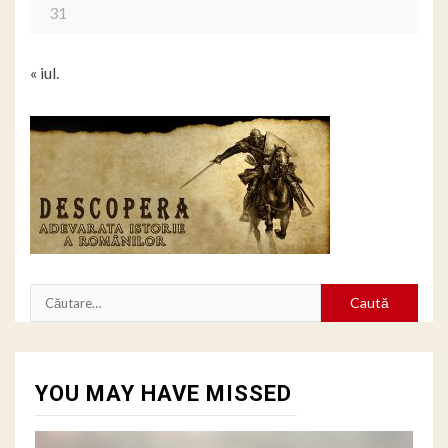
31
« iul.
Caută
după:
YOU MAY HAVE MISSED