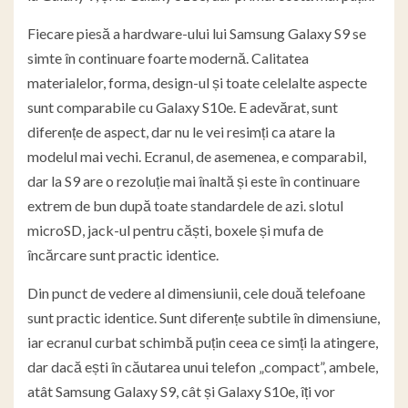
Fiecare piesă a hardware-ului lui Samsung Galaxy S9 se
simte în continuare foarte modernă. Calitatea
materialelor, forma, design-ul și toate celelalte aspecte
sunt comparabile cu Galaxy S10e. E adevărat, sunt
diferențe de aspect, dar nu le vei resimți ca atare la
modelul mai vechi. Ecranul, de asemenea, e comparabil,
dar la S9 are o rezoluție mai înaltă și este în continuare
extrem de bun după toate standardele de azi. slotul
microSD, jack-ul pentru căști, boxele și mufa de
încărcare sunt practic identice.
Din punct de vedere al dimensiunii, cele două telefoane
sunt practic identice. Sunt diferențe subtile în dimensiune,
iar ecranul curbat schimbă puțin ceea ce simți la atingere,
dar dacă ești în căutarea unui telefon „compact”, ambele,
atât Samsung Galaxy S9, cât și Galaxy S10e, îți vor