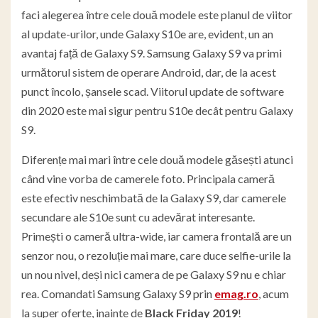
faci alegerea între cele două modele este planul de viitor
al update-urilor, unde Galaxy S10e are, evident, un an
avantaj față de Galaxy S9. Samsung Galaxy S9 va primi
următorul sistem de operare Android, dar, de la acest
punct încolo, șansele scad. Viitorul update de software
din 2020 este mai sigur pentru S10e decât pentru Galaxy
S9.
Diferențe mai mari între cele două modele găsești atunci
când vine vorba de camerele foto. Principala cameră
este efectiv neschimbată de la Galaxy S9, dar camerele
secundare ale S10e sunt cu adevărat interesante.
Primești o cameră ultra-wide, iar camera frontală are un
senzor nou, o rezoluție mai mare, care duce selfie-urile la
un nou nivel, deși nici camera de pe Galaxy S9 nu e chiar
rea. Comandati Samsung Galaxy S9 prin
emag.ro
, acum
la super oferte, inainte de
Black Friday 2019
!