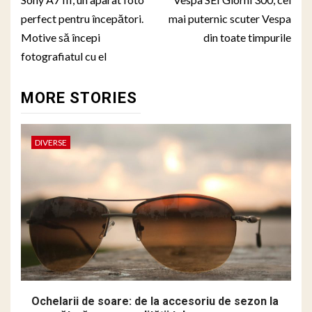
navigation
perfect pentru începători.
mai puternic scuter Vespa
Motive să începi
din toate timpurile
fotografiatul cu el
MORE STORIES
DIVERSE
Ochelarii de soare: de la accesoriu de sezon la