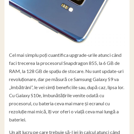
Cel mai simplu poți cuantifica upgrade-urile atunci când
faci trecerea la procesorul Snapdragon 855, la 6 GB de
RAM, la 128 GB de spațiu de stocare. Nu sunt update-uri
revoluționare, dar pe măsură ce Samsung Galaxy S9 va
„îmbătrâni”, le vei simți beneficiile sau, după caz, lipsa lor.
Cu Galaxy S10e, îmbunătățirile venite odată cu
procesorul, cu bateria ceva mai mare și ecranul cu
rezoluție mai mică, îți vor oferi o viață ceva mai lungă a
bateriei.
Un alt lucru pe care trebuie să-l iei în calcul atunci când