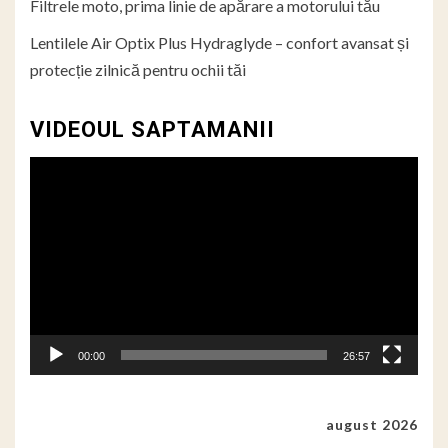
Filtrele moto, prima linie de apărare a motorului tău
Lentilele Air Optix Plus Hydraglyde – confort avansat și
protecție zilnică pentru ochii tăi
VIDEOUL SAPTAMANII
Player
video
00:00
26:57
august 2026