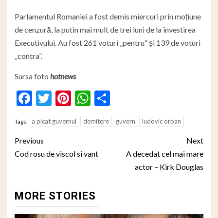
Parlamentul Romaniei a fost demis miercuri prin moțiune
de cenzură, la putin mai mult de trei luni de la învestirea
Executivului. Au fost 261 voturi „pentru” și 139 de voturi
„contra”.
Sursa foto
hotnews
Facebook
Twitter
Pinterest
WhatsApp
Partajează
a picat guvernul
demitere
guvern
ludovic orban
Tags:
Post
Previous
Next
navigation
Cod rosu de viscol si vant
A decedat cel mai mare
actor – Kirk Douglas
MORE STORIES