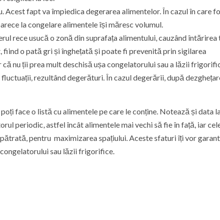
. Acest fapt va împiedica degerarea alimentelor. În cazul în care f
oarece la congelare alimentele își măresc volumul.
ul rece usucă o zonă din suprafața alimentului, cauzând întărirea t
iind o pată gri și înghețată și poate fi prevenită prin sigilarea
r că nu ții prea mult deschisă ușa congelatorului sau a lăzii frigorifi
uctuații, rezultând degerături. În cazul degerării, după dezghețar
poți face o listă cu alimentele pe care le conține. Notează și data la
ul periodic, astfel încât alimentele mai vechi să fie în față, iar cel
pătrată, pentru maximizarea spațiului. Aceste sfaturi îți vor garan
ongelatorului sau lăzii frigorifice.