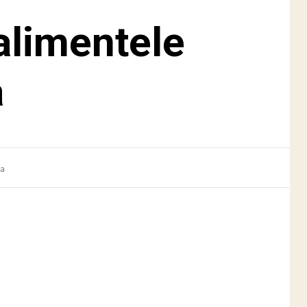
alimentele
a
ca