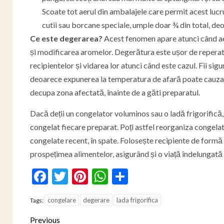
Scoate tot aerul din ambalajele care permit acest lucru
cutii sau borcane speciale, umple doar ¾ din total, de
Ce este degerarea?
Acest fenomen apare atunci când aer
și modificarea aromelor. Degerătura este ușor de reperat, f
recipientelor și vidarea lor atunci când este cazul. Fii sigu
deoarece expunerea la temperatura de afară poate cauza fl
decupa zona afectată, înainte de a găti preparatul.
Dacă deții un congelator voluminos sau o ladă frigorifică, 
congelat fiecare preparat. Poți astfel reorganiza congelator
congelate recent, în spate. Folosește recipiente de formă 
prospețimea alimentelor, asigurând și o viață îndelungată c
Facebook
Twitter
Pinterest
WhatsApp
Partajează
congelare
degerare
lada frigorifica
Tags:
Post
Previous