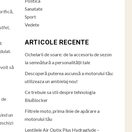
Politica
Sanatate
rifică,
Sport
Vedete
tfel,
ARTICOLE RECENTE
t
dulat.
Ochelarii de soare: de la accesoriu de sezon
la semnătură a personalității tale
evoit să
Descoperă puterea ascunsă a motorului tău:
utilizeaza un ambielaj nou!
Ce trebuie sa stii despre tehnologia
i de
BluBlocker
Filtrele moto, prima linie de apărare a
sind un
motorului tău
deschizi
Lentilele Air Optix Plus Hydraglyde –