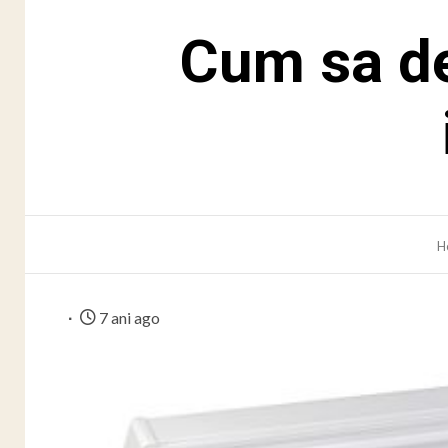
Cum sa de
H
7 ani ago