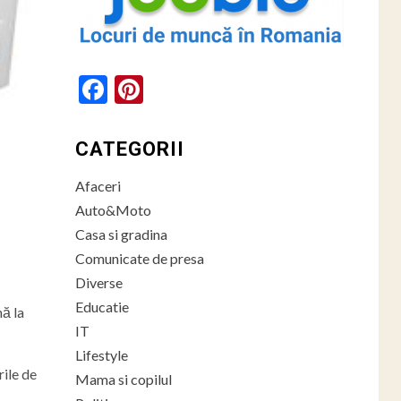
Facebook
Pinterest
CATEGORII
Afaceri
Auto&Moto
Casa si gradina
Comunicate de presa
Diverse
Educatie
nă la
IT
Lifestyle
rile de
Mama si copilul