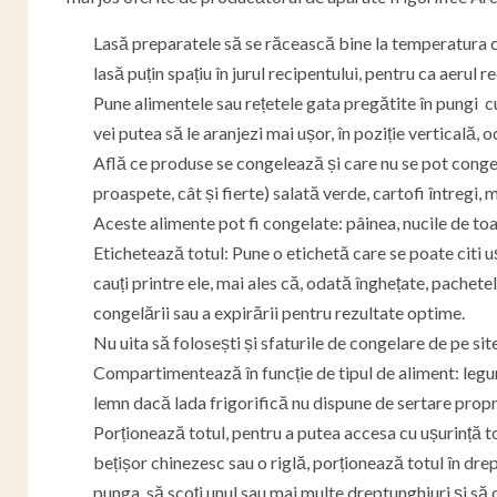
Lasă preparatele să se răcească bine la temperatura cam
lasă puțin spațiu în jurul recipentului, pentru ca aerul
Pune alimentele sau rețetele gata pregătite în pungi cu 
vei putea să le aranjezi mai ușor, în poziție verticală,
Află ce produse se congelează și care nu se pot conge
proaspete, cât și fierte) salată verde, cartofi întregi, 
Aceste alimente pot fi congelate: pâinea, nucile de toate 
Etichetează totul: Pune o etichetă care se poate citi u
cauți printre ele, mai ales că, odată înghețate, pache
congelării sau a expirării pentru rezultate optime.
Nu uita să folosești și sfaturile de congelare de pe sit
Compartimentează în funcție de tipul de aliment: legum
lemn dacă lada frigorifică nu dispune de sertare propri
Porționează totul, pentru a putea accesa cu ușurință to
bețișor chinezesc sau o riglă, porționează totul în drept
punga, să scoți unul sau mai multe dreptunghiuri și să o 