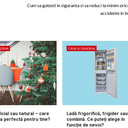
Cum sa gatesti in siguranta si sa reduci la minim oric
accidente in b
ADINA
CASA SI GRADINA
ficial sau natural – care
Ladă frigorifică, frigider sau
a perfectă pentru tine?
combină. Ce puteți alege în
funcție de nevoi?