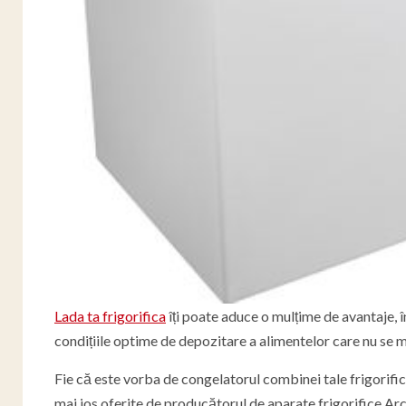
Lada ta frigorifica
îți poate aduce o mulțime de avantaje, î
condițiile optime de depozitare a alimentelor care nu se m
Fie că este vorba de congelatorul combinei tale frigorifice
mai jos oferite de producătorul de aparate frigorifice Arc