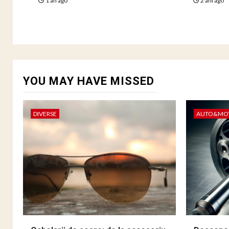
1 an ago
2 ani ago
YOU MAY HAVE MISSED
DIVERSE
AUTO&MO