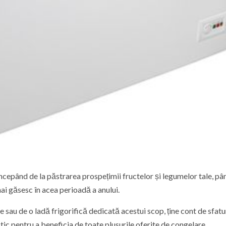
ncepând de la păstrarea prospețimii fructelor și legumelor tale, pâ
ai găsesc în acea perioadă a anului.
 sau de o ladă frigorifică dedicată acestui scop, ține cont de sfatu
tic pentru a beneficia de toate plusurile oferite de congelare.