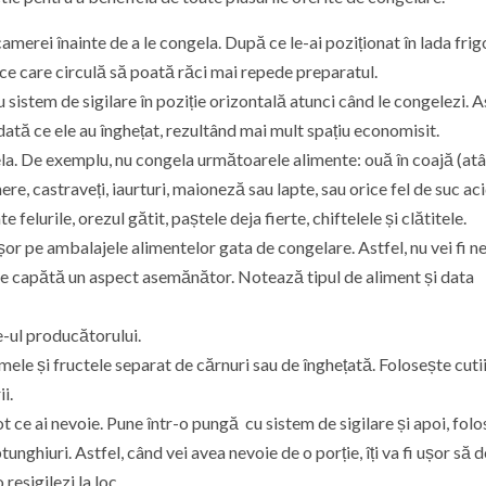
erei înainte de a le congela. După ce le-ai poziționat în lada frigo
 rece care circulă să poată răci mai repede preparatul.
sistem de sigilare în poziție orizontală atunci când le congelezi. As
 odată ce ele au înghețat, rezultând mai mult spațiu economisit.
la. De exemplu, nu congela următoarele alimente: ouă în coajă (atâ
mere, castraveți, iaurturi, maioneză sau lapte, sau orice fel de suc aci
felurile, orezul gătit, paștele deja fierte, chiftelele și clătitele.
șor pe ambalajele alimentelor gata de congelare. Astfel, nu vei fi n
tele capătă un aspect asemănător. Notează tipul de aliment și data
e-ul producătorului.
ele și fructele separat de cărnuri sau de înghețată. Folosește cuti
i.
t ce ai nevoie. Pune într-o pungă cu sistem de sigilare și apoi, folo
unghiuri. Astfel, când vei avea nevoie de o porție, îți va fi ușor să 
resigilezi la loc.