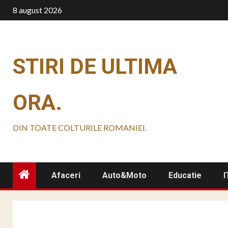
Skip
8 august 2026
to
content
STIRI DE ULTIMA
ORA.
DIN TOATE COLTURILE ROMANIEI.
Afaceri
Auto&Moto
Educatie
I