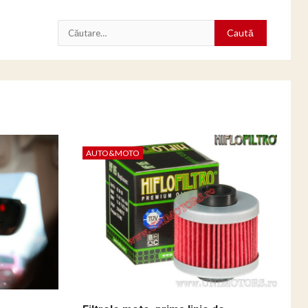
Caută
după:
AUTO&MOTO