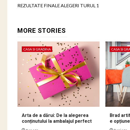
navigation
REZULTATE FINALE ALEGERI TURUL 1
MORE STORIES
CASA SI GRADINA
CASA SI GR
Arta de a dărui: De la alegerea
Brad arti
conținutului la ambalajul perfect
e opțiune