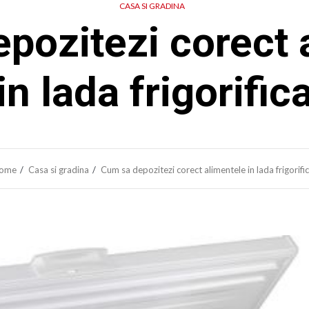
CASA SI GRADINA
pozitezi corect 
in lada frigorific
ome
Casa si gradina
Cum sa depozitezi corect alimentele in lada frigorifi