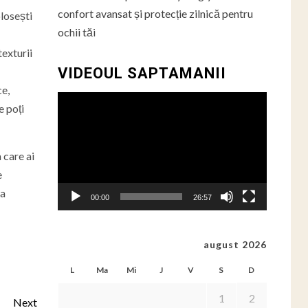
confort avansat și protecție zilnică pentru
olosești
ochii tăi
exturii
VIDEOUL SAPTAMANII
ce,
Player
e poți
video
 care ai
e
ta
00:00
26:57
august 2026
L
Ma
Mi
J
V
S
D
1
2
Next