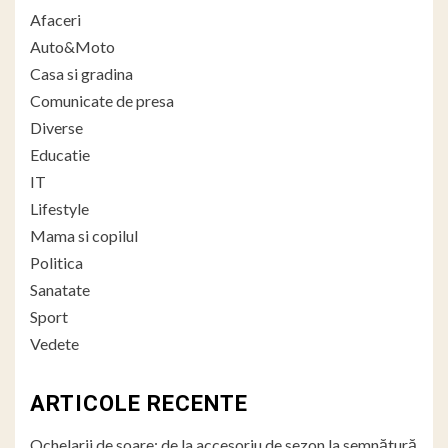
Afaceri
Auto&Moto
Casa si gradina
Comunicate de presa
Diverse
Educatie
IT
Lifestyle
Mama si copilul
Politica
Sanatate
Sport
Vedete
ARTICOLE RECENTE
Ochelarii de soare: de la accesoriu de sezon la semnătură