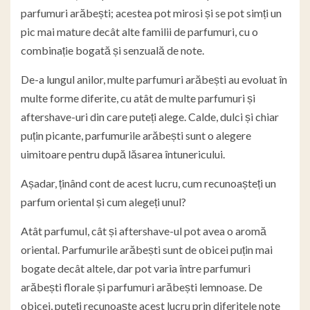
parfumuri arăbești; acestea pot mirosi și se pot simți un
pic mai mature decât alte familii de parfumuri, cu o
combinație bogată și senzuală de note.
De-a lungul anilor, multe parfumuri arăbești au evoluat în
multe forme diferite, cu atât de multe parfumuri și
aftershave-uri din care puteți alege. Calde, dulci și chiar
puțin picante, parfumurile arăbești sunt o alegere
uimitoare pentru după lăsarea întunericului.
Așadar, ținând cont de acest lucru, cum recunoașteți un
parfum oriental și cum alegeți unul?
Atât parfumul, cât și aftershave-ul pot avea o aromă
oriental. Parfumurile arăbești sunt de obicei puțin mai
bogate decât altele, dar pot varia între parfumuri
arăbești florale și parfumuri arăbești lemnoase. De
obicei, puteți recunoaște acest lucru prin diferitele note