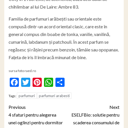
chihlimbar al lui De Laire: Ambre 83.
Familia de parfumuri arăbești sau orientale este
compusă dintr-un acord oriental clasic, care este în
general compus din boabe de tonka, vanilie, vanilină,
cumarină, labdanum și patchouli. În acest parfum se
regăsesc și rășini precum benzoin, tămâie sau opopanax.
Fațeta de iris îl îmbracă minunat de bine.
sursa foto raed.ro
Facebook
Twitter
Pinterest
WhatsApp
Partajează
parfumuri
parfumuri arabesti
Tags:
Post
Previous
Next
navigation
4 sfaturi pentru alegerea
ESELFBio: solutie pentru
unei oglinzi pentru dormitor
scaderea consumului de