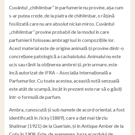
Cuvântul „chihlimbar” în parfumerie nu provine, așa cum
s-ar putea crede, de la piatra de chihlimbar, o rășină
fosilizată care nu are absolut niciun miros. Cuvântul
„chihlimbar” provine probabil de la modul în care
parfumierii foloseau ambragrisul în compozițiile lor.
Acest material este de origine animală și provine dintr-o
concrețiune patologică a cachalotului. Animalul nu este
ucis sau rănit la obținerea ambrei și, prin urmare, este
încă autorizat de IFRA – Asociația Internațională a
Parfumurilor. Cu toate acestea, această notă senzuală
este atât de scumpă, încât în prezent este rar să o găsiți
într-o formulă de parfum.
Ambra, cunoscută și sub numele de acord oriental, a fost
identificată în Jicky (1889), care a dat mai târziu
Shalimar (1921) de la Guerlain, și în Antique Amber de la
Coty în 1908. Este, de asemenea, baza acordului de