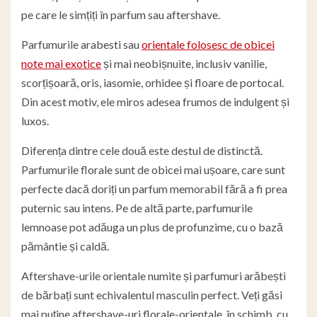
pe care le simțiți în parfum sau aftershave.
Parfumurile arabesti sau
orientale folosesc de obicei
note mai exotice
și mai neobișnuite, inclusiv vanilie,
scorțișoară, oris, iasomie, orhidee și floare de portocal.
Din acest motiv, ele miros adesea frumos de indulgent și
luxos.
Diferența dintre cele două este destul de distinctă.
Parfumurile florale sunt de obicei mai ușoare, care sunt
perfecte dacă doriți un parfum memorabil fără a fi prea
puternic sau intens. Pe de altă parte, parfumurile
lemnoase pot adăuga un plus de profunzime, cu o bază
pământie și caldă.
Aftershave-urile orientale numite și parfumuri arăbești
de bărbați sunt echivalentul masculin perfect. Veți găsi
mai puține aftershave-uri florale-orientale, în schimb, cu