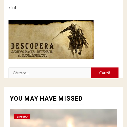
« iul.
Caută
după:
YOU MAY HAVE MISSED
DIVERSE