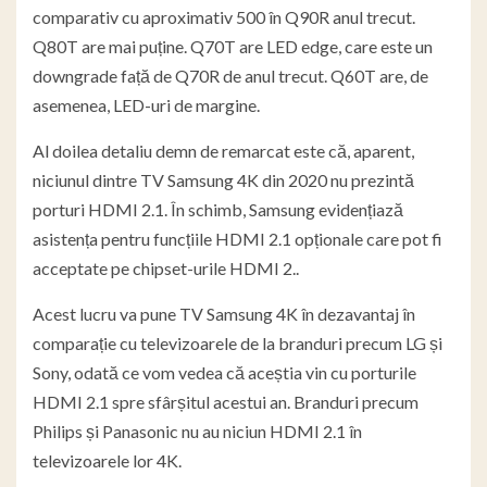
comparativ cu aproximativ 500 în Q90R anul trecut.
Q80T are mai puține. Q70T are LED edge, care este un
downgrade față de Q70R de anul trecut. Q60T are, de
asemenea, LED-uri de margine.
Al doilea detaliu demn de remarcat este că, aparent,
niciunul dintre TV Samsung 4K din 2020 nu prezintă
porturi HDMI 2.1. În schimb, Samsung evidențiază
asistența pentru funcțiile HDMI 2.1 opționale care pot fi
acceptate pe chipset-urile HDMI 2..
Acest lucru va pune TV Samsung 4K în dezavantaj în
comparație cu televizoarele de la branduri precum LG și
Sony, odată ce vom vedea că aceștia vin cu porturile
HDMI 2.1 spre sfârșitul acestui an. Branduri precum
Philips și Panasonic nu au niciun HDMI 2.1 în
televizoarele lor 4K.