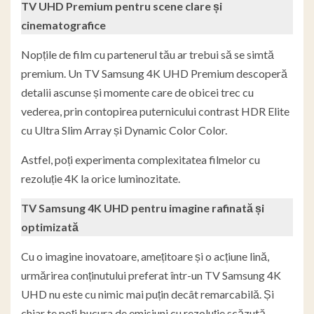
TV UHD Premium pentru scene clare și
cinematografice
Nopțile de film cu partenerul tău ar trebui să se simtă
premium. Un TV Samsung 4K UHD Premium descoperă
detalii ascunse și momente care de obicei trec cu
vederea, prin contopirea puternicului contrast HDR Elite
cu Ultra Slim Array și Dynamic Color Color.
Astfel, poți experimenta complexitatea filmelor cu
rezoluție 4K la orice luminozitate.
TV Samsung 4K UHD pentru imagine rafinată și
optimizată
Cu o imagine inovatoare, amețitoare și o acțiune lină,
urmărirea conținutului preferat într-un TV Samsung 4K
UHD nu este cu nimic mai puțin decât remarcabilă. Și
chiar te poți bucura de emisiuni cu rezoluție scăzută –