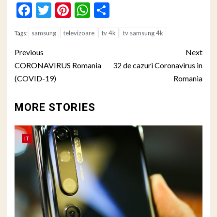
Facebook
Twitter
Pinterest
WhatsApp
Partajează
samsung
televizoare
tv 4k
tv samsung 4k
Tags:
Post
Previous
Next
navigation
CORONAVIRUS Romania
32 de cazuri Coronavirus in
(COVID-19)
Romania
MORE STORIES
IT