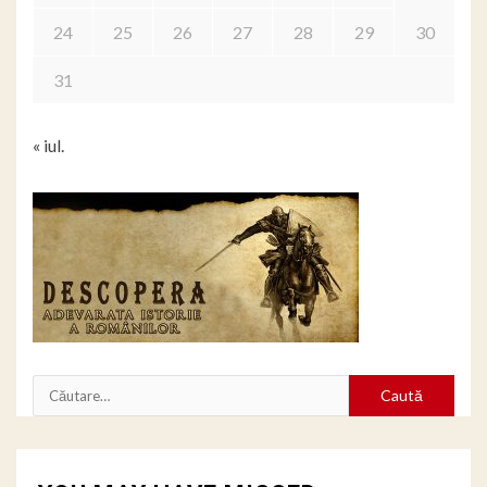
24
25
26
27
28
29
30
31
« iul.
Caută
după: