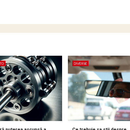
TO
DIVERSE
ă puterea ascunsă a
Ce trebuie sa stii despre