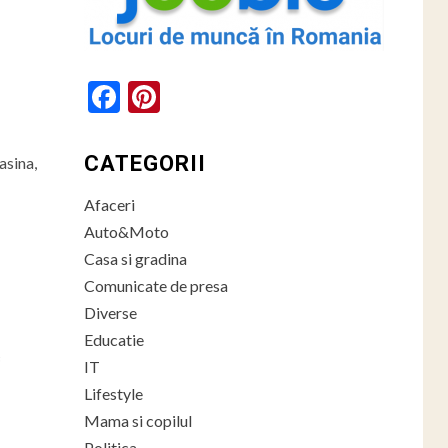
Facebook
Pinterest
CATEGORII
asina,
Afaceri
Auto&Moto
Casa si gradina
Comunicate de presa
Diverse
Educatie
c
IT
Lifestyle
Mama si copilul
Politica