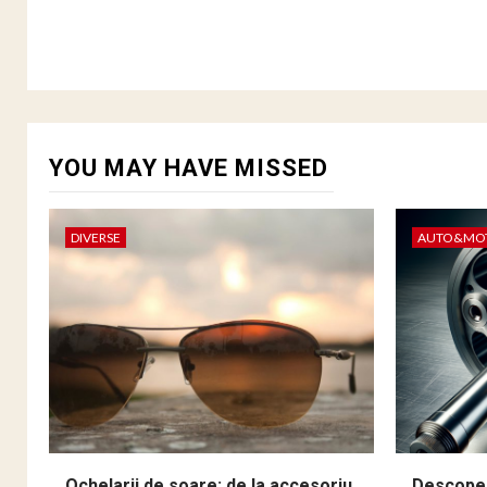
YOU MAY HAVE MISSED
DIVERSE
AUTO&MO
Ochelarii de soare: de la accesoriu
Descoper