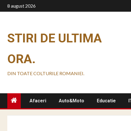
Skip
8 august 2026
to
content
STIRI DE ULTIMA
ORA.
DIN TOATE COLTURILE ROMANIEI.
Afaceri
Auto&Moto
Educatie
I