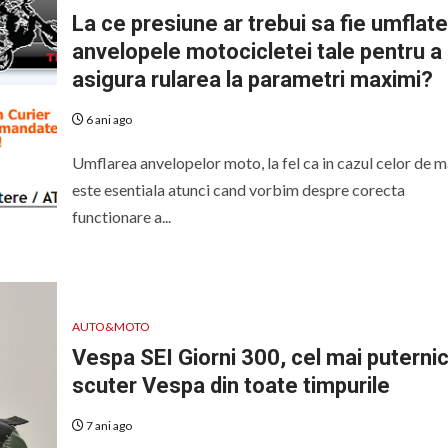
La ce presiune ar trebui sa fie umflate
anvelopele motocicletei tale pentru a
asigura rularea la parametri maximi?
6 ani ago
Umflarea anvelopelor moto, la fel ca in cazul celor de m
este esentiala atunci cand vorbim despre corecta
functionare a...
AUTO&MOTO
Vespa SEI Giorni 300, cel mai puterni
scuter Vespa din toate timpurile
7 ani ago