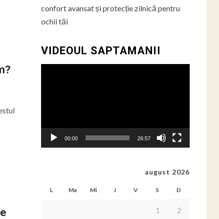
confort avansat și protecție zilnică pentru
ochii tăi
VIDEOUL SAPTAMANII
m
em?
Player
video
estul
00:00
26:57
august 2026
L
Ma
Mi
J
V
S
D
1
2
le