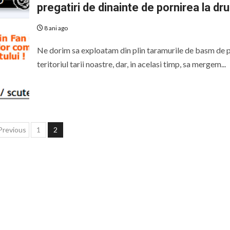
pregatiri de dinainte de pornirea la dr
8 ani ago
Ne dorim sa exploatam din plin taramurile de basm de 
teritoriul tarii noastre, dar, in acelasi timp, sa mergem...
Paginație
Previous
1
2
articole