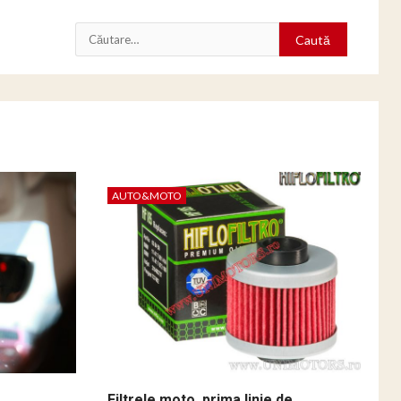
Caută
după:
AUTO&MOTO
Filtrele moto, prima linie de